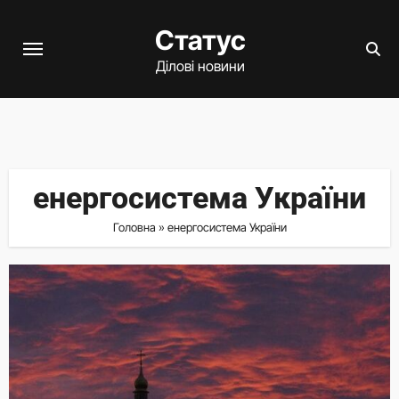
Перейти
Статус
до
вмісту
Ділові новини
енергосистема України
Головна
»
енергосистема України