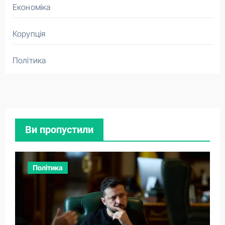
Економіка
Корупція
Політика
Ви пропустили
Політика