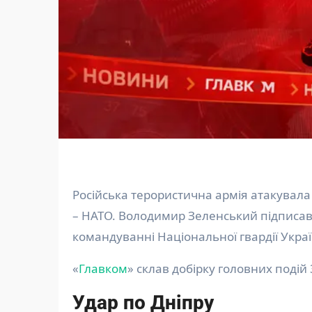
Російська терористична армія атакувала Дніпро. У Києві вперше відбулося засідання Ради Україна
– НАТО. Володимир Зеленський підписав
командуванні Національної гвардії Украї
«
Главком
» склав добірку головних подій
Удар по Дніпру