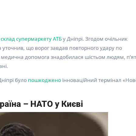
а
склад супермаркету АТБ
у Дніпрі. Згодом очільник
 уточнив, що ворог завдав повторного удару по
, медична допомога знадобилася шістьом людям, п’я
ані.
Дніпрі було
пошкоджено
інноваційний термінал «Нов
раїна – НАТО у Києві