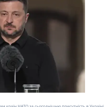
ам країн НАТО за сьогоднішню присутність в Україні