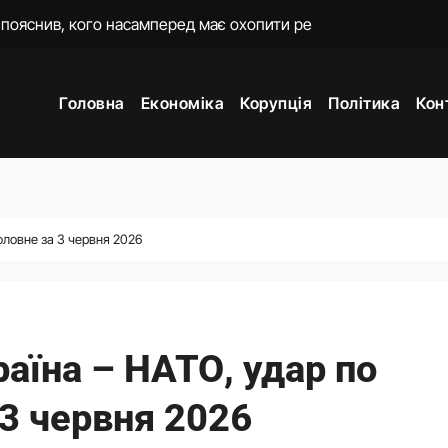
о домовився з Вучичем
и 3 і 7
Головна
Економіка
Корупція
Політика
Кон
жене наступ Росії на фронті у глухий кут
ори з Вучичем про нову еру співпраці
мову для закінчення війни після рішення Сенату США
постраждалого бізнесу. Фонд держмайна отримав завдання ві
Головне за 3 червня 2026
країнську енергетику та допоможе відбудувати одне з міст
аїна – НАТО, удар по
 3 червня 2026