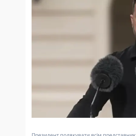
Президент подякувати всім представник