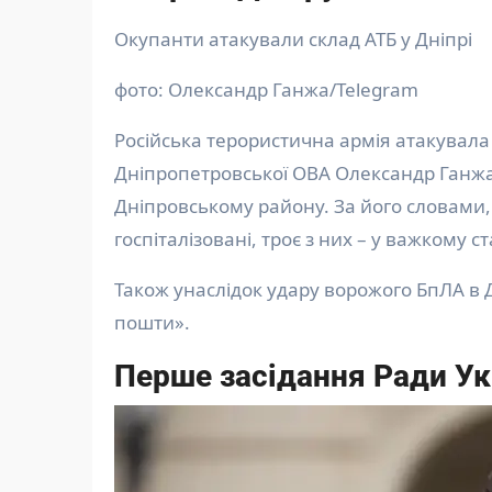
Окупанти атакували склад АТБ у Дніпрі
фото: Олександр Ганжа/Telegram
Російська терористична армія атакувал
Дніпропетровської ОВА Олександр Ганжа
Дніпровському району. За його словами
госпіталізовані, троє з них – у важкому ст
Також унаслідок удару ворожого БпЛА в 
пошти».
Перше засідання Ради Ук