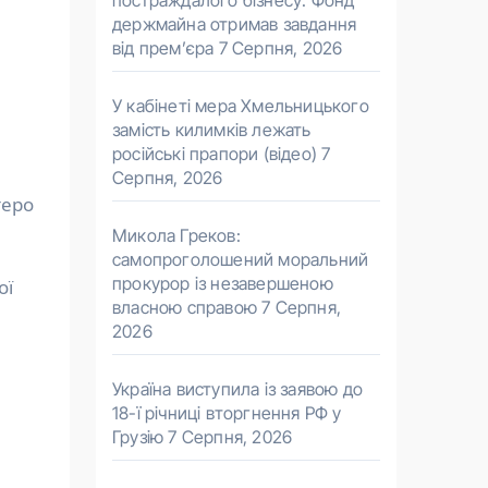
постраждалого бізнесу. Фонд
держмайна отримав завдання
від прем’єра
7 Серпня, 2026
У кабінеті мера Хмельницького
замість килимків лежать
російські прапори (відео)
7
Серпня, 2026
теро
Микола Греков:
самопроголошений моральний
прокурор із незавершеною
ої
власною справою
7 Серпня,
2026
Україна виступила із заявою до
18-ї річниці вторгнення РФ у
Грузію
7 Серпня, 2026