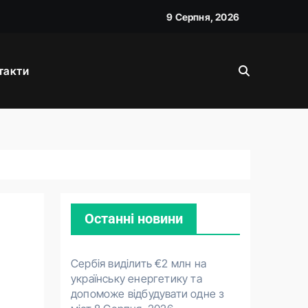
9 Серпня, 2026
такти
д прем’єра
Останні новини
Сербія виділить €2 млн на
українську енергетику та
допоможе відбудувати одне з