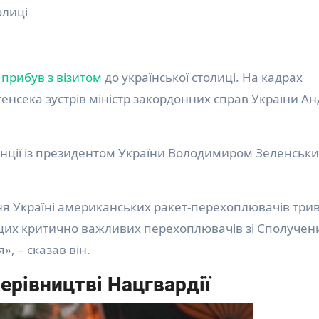
олиці
е
прибув з візитом
до української столиці. На кадрах
нсека зустрів міністр закордонних справ України Ан
енції із президентом України Володимиром Зеленськ
ня Україні американських ракет-перехоплювачів трив
цих критично важливих перехоплювачів зі Сполучен
, – сказав він.
ерівництві Нацгвардії