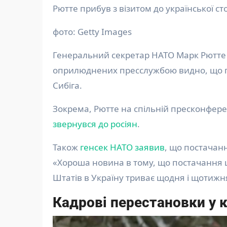
Рютте прибув з візитом до української ст
фото: Getty Images
Генеральний секретар НАТО Марк Рютт
оприлюднених пресслужбою видно, що ге
Сибіга.
Зокрема, Рютте на спільній пресконфер
звернувся до росіян
.
Також
генсек НАТО заявив
, що постачан
«Хороша новина в тому, що постачання 
Штатів в Україну триває щодня і щотижня»
Кадрові перестановки у к