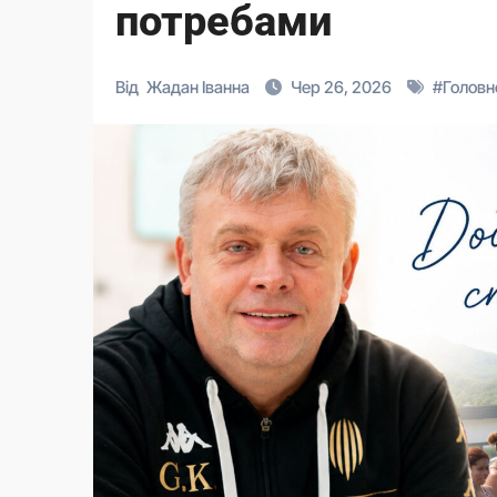
потребами
Від
Жадан Іванна
Чер 26, 2026
#
Головн