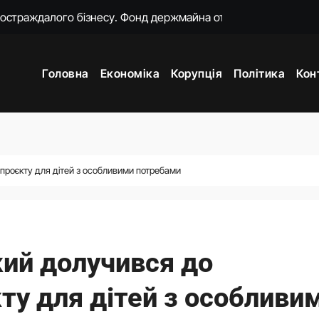
о замість килимків лежать російські прапори (відео)
ошений моральний прокурор із незавершеною власною спра
Головна
Економіка
Корупція
Політика
Кон
о 18-ї річниці вторгнення РФ у Грузію
нцепцію мобілізації без масового розшуку
ати спеціальну санкційну операцію проти РФ
яду пояснень щодо призначення очільниці Мінцифри
 проєкту для дітей з особливими потребами
жене наступ Росії на фронті у глухий кут
кий долучився до
ту для дітей з особливи