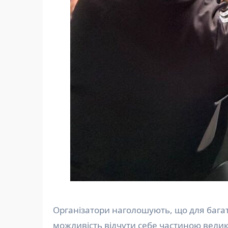
Організатори наголошують, що для багат
можливість відчути себе частиною великої