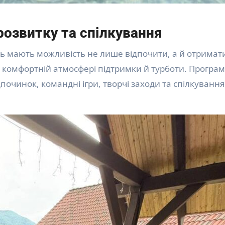
розвитку та спілкування
лодь мають можливість не лише відпочити, а й отримат
у комфортній атмосфері підтримки й турботи. Програ
починок, командні ігри, творчі заходи та спілкування