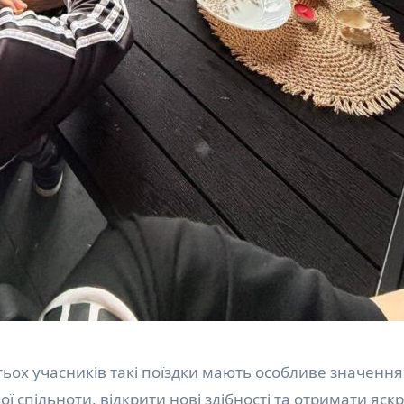
ьох учасників такі поїздки мають особливе значення
 спільноти, відкрити нові здібності та отримати яскр