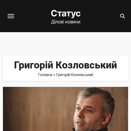
Перейти
Статус
до
вмісту
Ділові новини
Григорій Козловський
Головна
»
Григорій Козловський