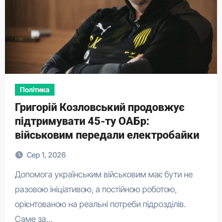
Політика
Григорій Козловський продовжує
підтримувати 45-ту ОАБр:
військовим передали електробайки
Сер 1, 2026
Допомога українським військовим має бути не
разовою ініціативою, а постійною роботою,
орієнтованою на реальні потреби підрозділів.
Саме за…