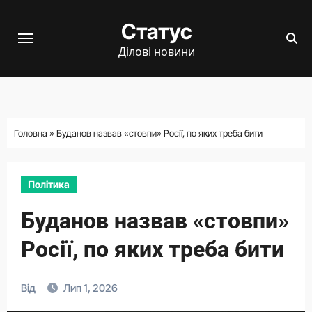
Перейти
Статус
до
вмісту
Ділові новини
Головна
»
Буданов назвав «стовпи» Росії, по яких треба бити
Політика
Буданов назвав «стовпи»
Росії, по яких треба бити
Від
Лип 1, 2026