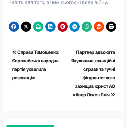
навіть для того, з чим сьогодні веде війну.
Навігація
Справа Тимошенко:
Партнер адвоката
записів
Європейська народна
Януковича, санкційні
партія ухвалила
справи та гучні
резолюцію
фігуранти: кого
захищав юрист АО
«Авер Лекс» Єніч