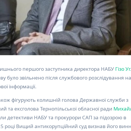
колишнього першого заступника директора НАБУ
Гізо У
ву було звільнено після службового розслідування на 
ої інформації.
також фігурують колишній голова Державної служби з
ий та ексголова Тернопільської обласної ради
Михай
ли детективи НАБУ та прокурори САП за підозрою в
25 році Вищий антикорупційний суд визнав його вин