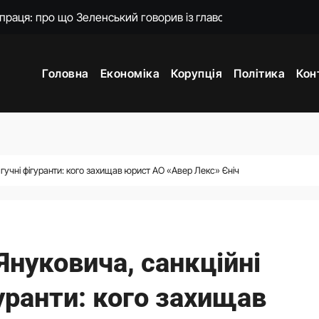
дент заявив про результати випробувань
: Зеленський анонсував звільнення
Головна
Економіка
Корупція
Політика
Кон
й повернутися на посаду міністра оборони
ю МЗС Азербайджану, удари по Україні. Головне за 6 серпня 2
лучається до протестів
ря за сім років: чому нардепи залишали парламент
 гучні фігуранти: кого захищав юрист АО «Авер Лекс» Єніч
нцепцію мобілізації без масового розшуку
Януковича, санкційні
гуранти: кого захищав