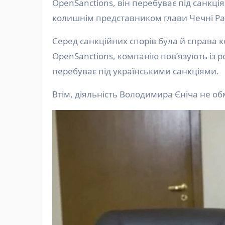
OpenSanctions, він перебуває під санкці
колишнім представником глави Чечні Ра
Серед санкційних спорів була й справа к
OpenSanctions, компанію пов’язують із
перебуває під українськими санкціями.
Втім, діяльність Володимира Єніча не 