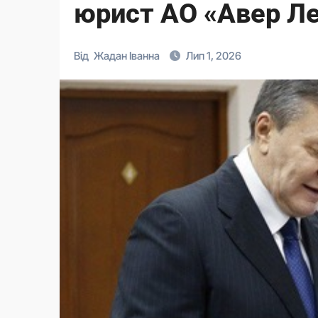
юрист АО «Авер Ле
Від
Жадан Іванна
Лип 1, 2026