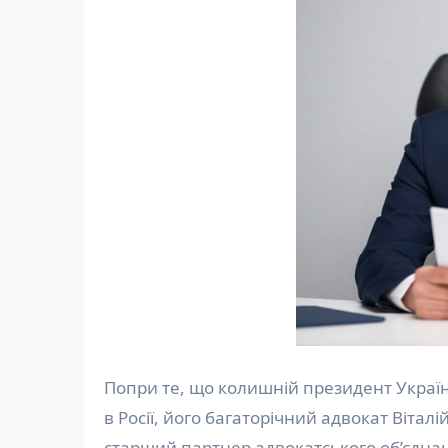
Попри те, що колишній президент Україн
в Росії, його багаторічний адвокат Вітал
старший партнер адвокатського об’єдна