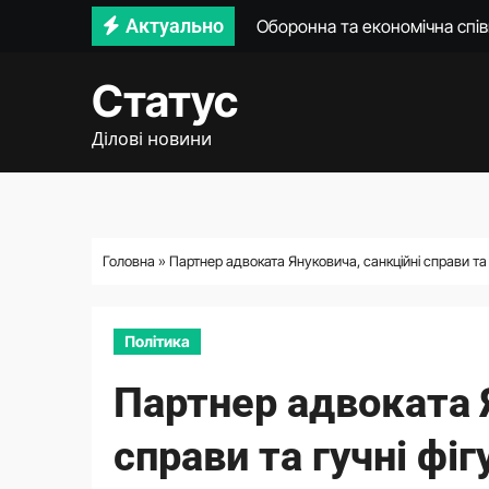
Перейти
Актуально
Українська балістика: прези
до
Відсутність води в Марганці
вмісту
Статус
Федоров відповів, чи готови
Ділові новини
Зустріч президента із главо
Федоров пояснив, чому не до
Рада втратила 71 парламента
Головна
»
Партнер адвоката Януковича, санкційні справи та
Федоров презентував нову ко
Політика
Партнер адвоката 
справи та гучні фі