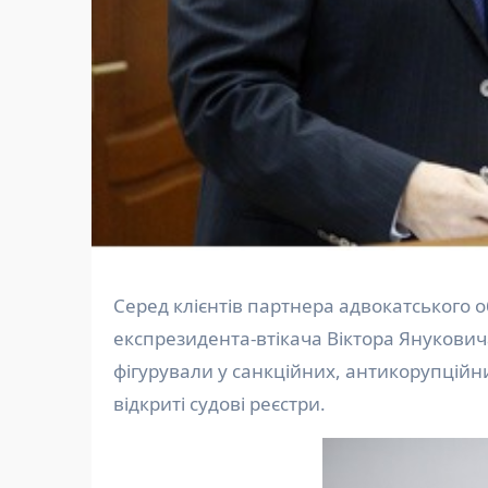
Серед клієнтів партнера адвокатського об’єднання, старшим партнером якого є захисник
експрезидента-втікача Віктора Янукович
фігурували у санкційних, антикорупційн
відкриті судові реєстри.