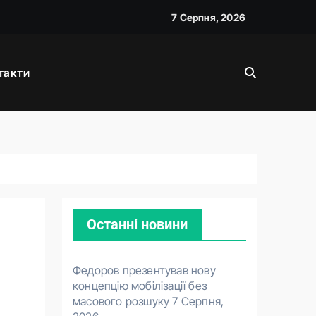
7 Серпня, 2026
такти
026
Останні новини
Федоров презентував нову
концепцію мобілізації без
масового розшуку
7 Серпня,