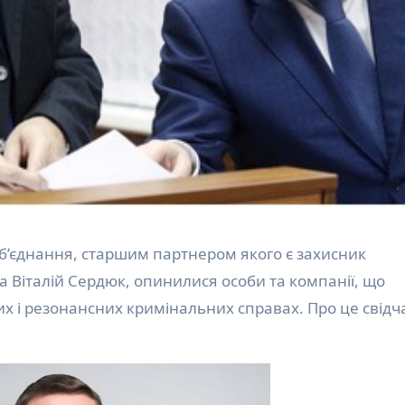
а Віталій Сердюк, опинилися особи та компанії, що
их і резонансних кримінальних справах. Про це свідч