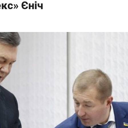
кс» Єніч