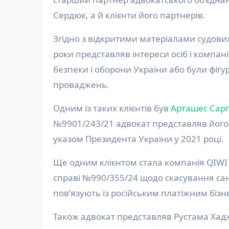
Сердюк, а й клієнти його партнерів.
Згідно з відкритими матеріалами судових
роки представляв інтереси осіб і компан
безпеки і оборони України або були фі
проваджень.
Одним із таких клієнтів був
Арташес Сарг
№9901/243/21 адвокат представляв його 
указом Президента України у 2021 році.
Ще одним клієнтом стала компанія QIWI P
справі №990/355/24 щодо скасування са
пов’язують із російським платіжним бізн
Також адвокат представляв Рустама Хадж