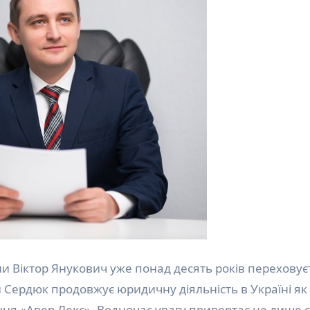
и Віктор Янукович уже понад десять років переховує
ій Сердюк продовжує юридичну діяльність в Україні як
ння «Авер Лекс». Водночас увагу привертає не лише 