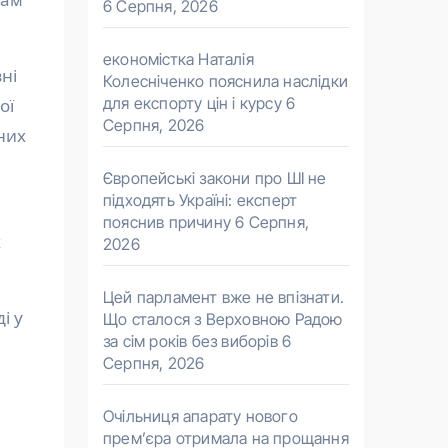
6 Серпня, 2026
економістка Наталія
ні
Колесніченко пояснила наслідки
для експорту цін і курсу
6
ої
Серпня, 2026
них
Європейські закони про ШІ не
підходять Україні: експерт
пояснив причину
6 Серпня,
х
2026
Цей парламент вже не впізнати.
і у
Що сталося з Верховною Радою
за сім років без виборів
6
Серпня, 2026
Очільниця апарату нового
прем’єра отримала на прощання