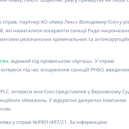
 справ, партнер АО «Авер Лекс» Володимир Єніч у різ
ій, які намагалися оскаржити санкції Ради національн
гурантами резонансних кримінальних та антикорупцій
сян,
відомий під прізвиськом «Арташ». У справі
інтереси під час оскарження санкцій РНБО, введени
LC, інтереси якої Єніч представляв у Верховному Суд
нкційних обмежень. У відкритих джерелах компанію
есом.
ієва у справі №9901/497/21. За інформацією