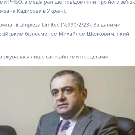
ями РНБО, а медіа раніше повідомляли про його зв’язк
мзана Кадирова в Україні.
омпанії Limpieza Limited (№990/2/23). За даними
 російським бізнесменом Михайлом Шелковим, який
обмежувалася лише санкційними процесами.