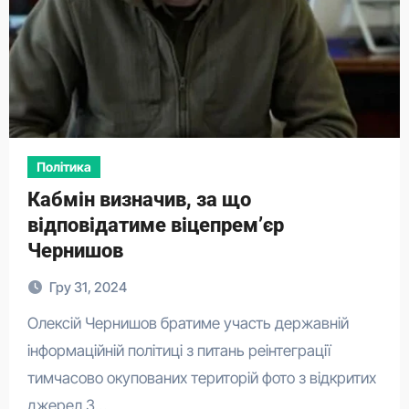
Політика
Кабмін визначив, за що
відповідатиме віцепрем’єр
Чернишов
Гру 31, 2024
Олексій Чернишов братиме участь державній
інформаційній політиці з питань реінтеграції
тимчасово окупованих територій фото з відкритих
джерел 3…