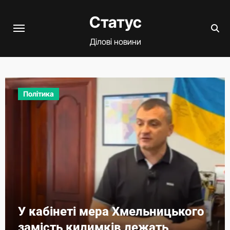
Перейти
Статус
до
вмісту
Ділові новини
Політика
У кабінеті мера Хмельницького
замість килимків лежать