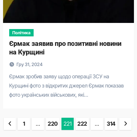
Політика
Єрмак заявив про позитивні новини
на Курщині
Гру 31, 2024
Єрмак зробив заяву щодо операції ЗСУ на
Курщині фото з відкритих джерел Єрмак показав
фото українських військових, які…
Пагінація
1
…
220
221
222
…
314
записів