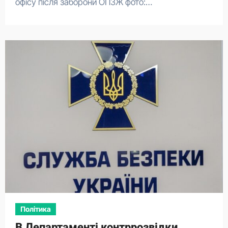
офісу після заборони ОПЗЖ фото:…
Політика
В Департаменті контррозвідки