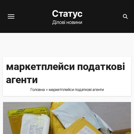
Перейти
Статус
до
вмісту
Ділові новини
маркетплейси податкові
агенти
Головна
»
маркетплейси податкові агенти