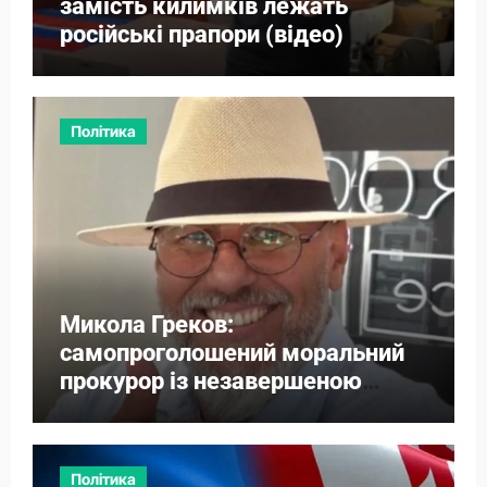
замість килимків лежать
російські прапори (відео)
Політика
Микола Греков:
самопроголошений моральний
прокурор із незавершеною
власною справою
Політика