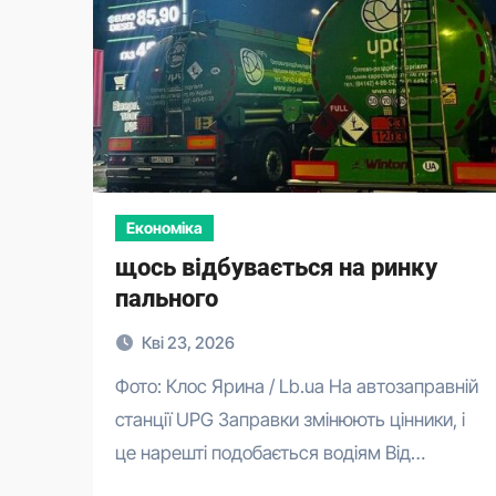
Економіка
щось відбувається на ринку
пального
Кві 23, 2026
Фото: Клос Ярина / Lb.ua На автозаправній
станції UPG Заправки змінюють цінники, і
це нарешті подобається водіям Від…