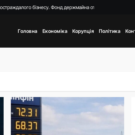
постраждалого бізнесу. Фонд держмайна отримав завдання ві
о замість килимків лежать російські прапори (відео)
Головна
Економіка
Корупція
Політика
Кон
ошений моральний прокурор із незавершеною власною спра
о 18-ї річниці вторгнення РФ у Грузію
нцепцію мобілізації без масового розшуку
ати спеціальну санкційну операцію проти РФ
яду пояснень щодо призначення очільниці Мінцифри
жене наступ Росії на фронті у глухий кут