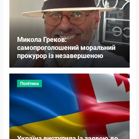
Микола Греков:
самопроголошений моральний
прокурор із незавершеною
власною справою
Політика
Україна виступила із заявою до