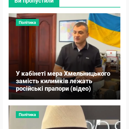
Ви пропустили
Політика
У кабінеті мера Хмельницького
замість килимків лежать
російські прапори (відео)
Політика