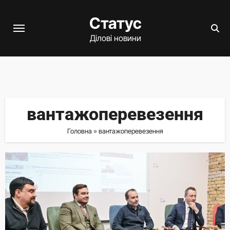
Перейти
Статус
до
вмісту
Ділові новини
вантажоперевезення
Головна
»
вантажоперевезення