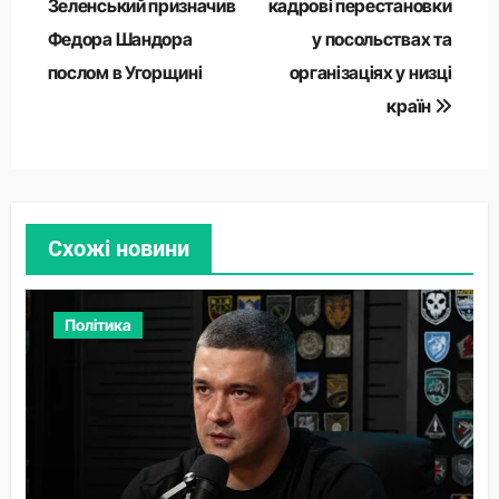
записів
Зеленський призначив
кадрові перестановки
Федора Шандора
у посольствах та
послом в Угорщині
організаціях у низці
країн
Схожі новини
Політика