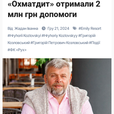
«Охматдит» отримали 2
млн грн допомоги
Від
Жадан Іванна
Гру 21, 2024
#
Emily Resort
#
Hryhorii Kozlovskyi
#
Hryhoriy Kozlovskyy
#
Григорій
Козловський
#
Григорій Петрович Козловський
#
Події
#
ФК «Рух»