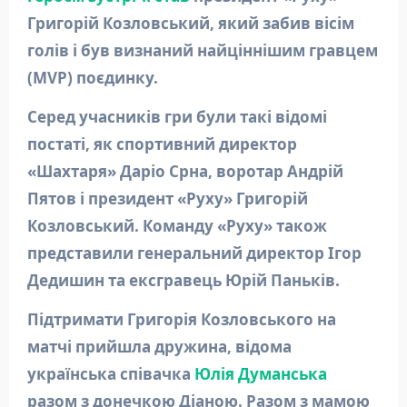
Григорій Козловський, який забив вісім
голів і був визнаний найціннішим гравцем
(MVP) поєдинку.
Серед учасників гри були такі відомі
постаті, як спортивний директор
«Шахтаря» Даріо Срна, воротар Андрій
Пятов і президент «Руху» Григорій
Козловський. Команду «Руху» також
представили генеральний директор Ігор
Дедишин та ексгравець Юрій Паньків.
Підтримати Григорія Козловського на
матчі прийшла дружина, відома
українська співачка
Юлія Думанська
разом з донечкою Діаною. Разом з мамою