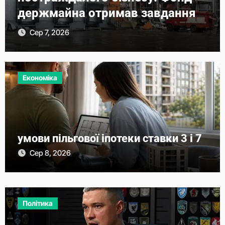
держмайна отримав завдання
від прем’єра
Сер 7, 2026
Економіка
умови пільгової іпотеки ставки 3 і 7
Сер 8, 2026
Політика