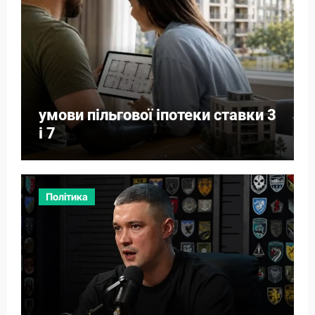
умови пільгової іпотеки ставки 3
і 7
Політика