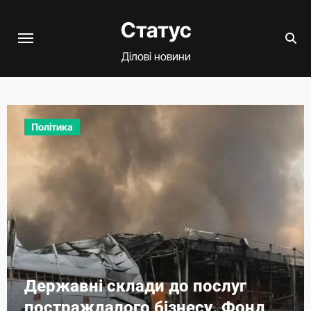
Перейти
Статус
до
вмісту
Ділові новини
Політика
Державні склади до послуг
постраждалого бізнесу. Фонд