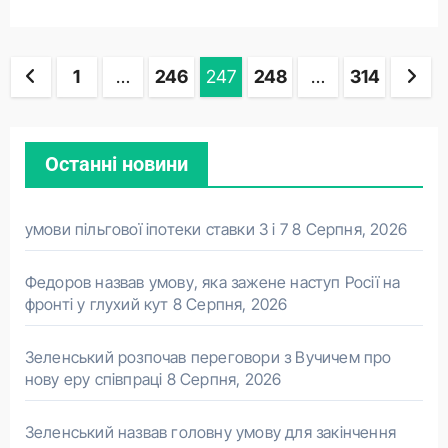
Пагінація
1
…
246
247
248
…
314
записів
Останні новини
умови пільгової іпотеки ставки 3 і 7
8 Серпня, 2026
Федоров назвав умову, яка зажене наступ Росії на
фронті у глухий кут
8 Серпня, 2026
Зеленський розпочав переговори з Вучичем про
нову еру співпраці
8 Серпня, 2026
Зеленський назвав головну умову для закінчення